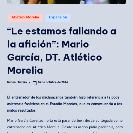
Publicado
Atlético Morelia
Expansión
en
“Le estamos fallando a
la afición”: Mario
García, DT. Atlético
Morelia
Ruben Herrera
16 de octubre de 2024
Publicado
por
El entrenador de los michoacanos también hizo referencia a la poca
asistencia fanáticos en el Estadio Morelos, que es consecuencia a los
malos resultados
Mario García Covalles no la está pasando bien desde su llegada como
entrenador del Atlético Morelia. Desde su arribo pidió paciencia, pero