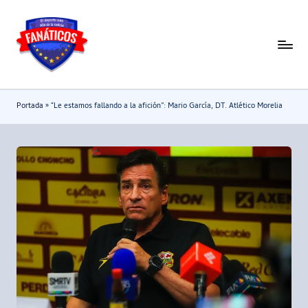
Saltar
al
F
Noticias
contenido
deportivas
a
-
n
Portada
»
“Le estamos fallando a la afición”: Mario García, DT. Atlético Morelia
Mundial
a
2026
t
i
c
o
s