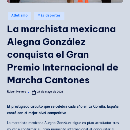
Publicado
Atletismo
Más deportes
en
La marchista mexicana
Alegna González
conquista el Gran
Premio Internacional de
Marcha Cantones
Ruben Herrera
24 de mayo de 2026
Publicado
por
El prestigiado circuito que se celebra cada año en La Coruña, España
contó con el mejor nivel competitivo
La marchista mexicana Alegna González sigue en plan arrollador tras
volver a confirmar su gran momento internacional al conquistar el