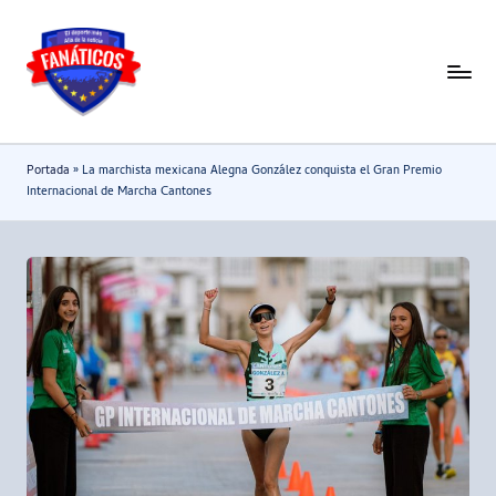
Saltar
al
F
Noticias
contenido
deportivas
a
-
n
Portada
»
La marchista mexicana Alegna González conquista el Gran Premio
Mundial
a
Internacional de Marcha Cantones
2026
t
i
c
o
s