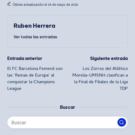
Última actualización el 24 de mayo de 2026
Ruben Herrera
Ver todas las entradas
Navegación
Entrada anterior
Siguiente entrada
El FC Barcelona Femenil son
Los Zorros del Atlético
de
las ‘Reinas de Europa’ al
Morelia-UMSNH clasifican a
conquistar la Champions
la Final de Filiales de la Liga
entradas
League
TDP
Buscar