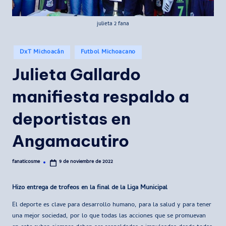
julieta 2 fana
Publicado
DxT Michoacán
Futbol Michoacano
en
Julieta Gallardo
manifiesta respaldo a
deportistas en
Angamacutiro
fanaticosme
9 de noviembre de 2022
Publicado
por
Hizo entrega de trofeos en la final de la Liga Municipal
El deporte es clave para desarrollo humano, para la salud y para tener
una mejor sociedad, por lo que todas las acciones que se promuevan