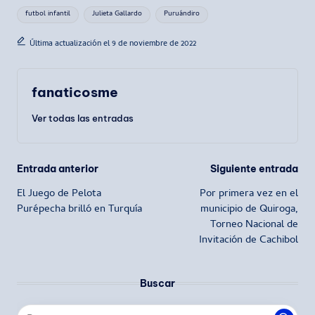
Etiquetas:
futbol infantil
Julieta Gallardo
Puruándiro
Última actualización el 9 de noviembre de 2022
fanaticosme
Ver todas las entradas
Navegación
Entrada anterior
Siguiente entrada
El Juego de Pelota
Por primera vez en el
de
Purépecha brilló en Turquía
municipio de Quiroga,
Torneo Nacional de
entradas
Invitación de Cachibol
Buscar