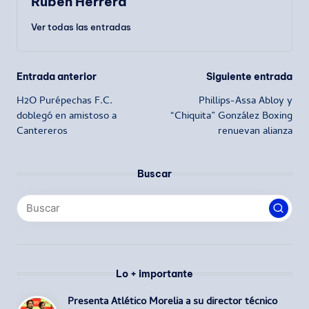
Ruben Herrera
Ver todas las entradas
Navegación
Entrada anterior
Siguiente entrada
H2O Purépechas F.C.
Phillips-Assa Abloy y
de
doblegó en amistoso a
“Chiquita” González Boxing
Cantereros
renuevan alianza
entradas
Buscar
Lo + importante
Presenta Atlético Morelia a su director técnico