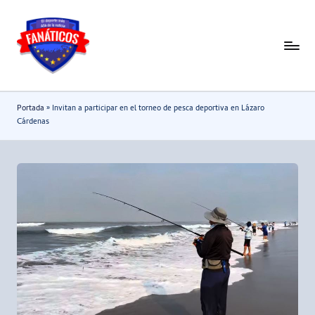
Saltar
al
F
Noticias
contenido
deportivas
a
-
n
Portada
»
Invitan a participar en el torneo de pesca deportiva en Lázaro
Mundial
a
Cárdenas
2026
t
i
c
o
s