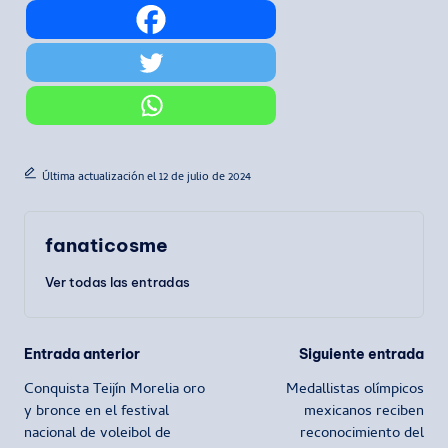
Última actualización el 12 de julio de 2024
fanaticosme
Ver todas las entradas
Navegación
Entrada anterior
Siguiente entrada
Conquista Teijín Morelia oro
Medallistas olímpicos
de
y bronce en el festival
mexicanos reciben
nacional de voleibol de
reconocimiento del
entradas