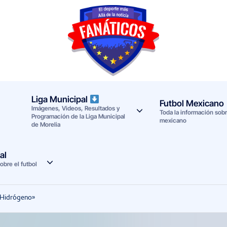
F
Noticias
deportivas
a
-
n
Mundial
Liga Municipal
Futbol Mexicano
Imágenes, Videos, Resultados y
a
2026
Toda la información sobre
Programación de la Liga Municipal
mexicano
de Morelia
t
i
al
obre el futbol
c
o
 «Hidrógeno»
s