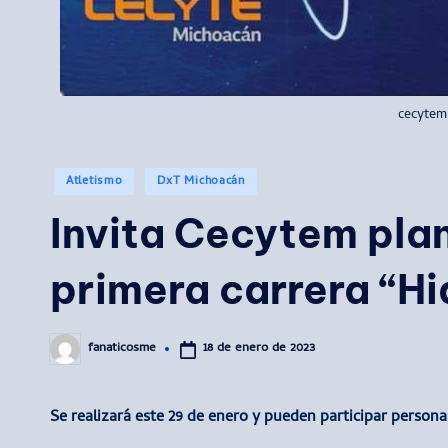
cecytem 
Publicado
Atletismo
DxT Michoacán
en
Invita Cecytem plan
primera carrera “H
18 de enero de 2023
fanaticosme
Publicado
por
Se realizará este 29 de enero y pueden participar person