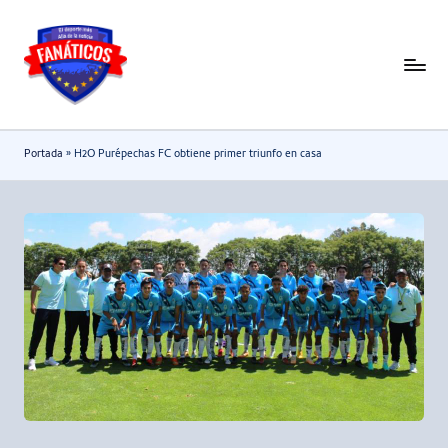
Saltar
al
F
Noticias
contenido
deportivas
a
-
n
Portada
»
H2O Purépechas FC obtiene primer triunfo en casa
Mundial
a
2026
t
i
c
o
s