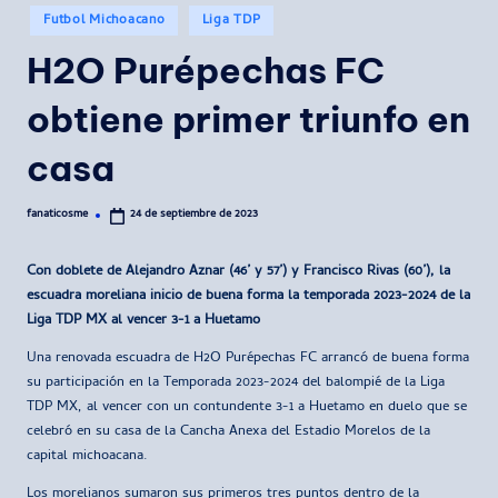
Publicado
Futbol Michoacano
Liga TDP
en
H2O Purépechas FC
obtiene primer triunfo en
casa
fanaticosme
24 de septiembre de 2023
Publicado
por
Con doblete de Alejandro Aznar (46’ y 57’) y Francisco Rivas (60’), la
escuadra moreliana inicio de buena forma la temporada 2023-2024 de la
Liga TDP MX al vencer 3-1 a Huetamo
Una renovada escuadra de H2O Purépechas FC arrancó de buena forma
su participación en la Temporada 2023-2024 del balompié de la Liga
TDP MX, al vencer con un contundente 3-1 a Huetamo en duelo que se
celebró en su casa de la Cancha Anexa del Estadio Morelos de la
capital michoacana.
Los morelianos sumaron sus primeros tres puntos dentro de la