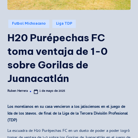
Publicado
Futbol Michoacano
Liga TDP
en
H20 Purépechas FC
toma ventaja de 1-0
sobre Gorilas de
Juanacatlán
Ruben Herrera
1 de mayo de 2025
Publicado
por
Los morelianos en su casa vencieron a los jaliscienses en el juego de
Ida de los 16avos. de final de la Liga de la Tercera División Profesional
(TDP)
La escuadra de H20 Purépechas FC en un duelo de poder a poder logró
tomar de ventaja de 1-0 sobre los Gorilas de Juanacatlán en el juego de