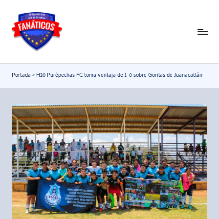
Saltar
al
F
Noticias
contenido
deportivas
a
-
n
Portada
»
H20 Purépechas FC toma ventaja de 1-0 sobre Gorilas de Juanacatlán
Mundial
a
2026
t
i
c
o
s