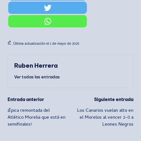
Última actualización el 1 de mayo de 2025
Ruben Herrera
Ver todas las entradas
Navegación
Entrada anterior
Siguiente entrada
¡Épica remontada del
Los Canarios vuelan alto en
de
Atlético Morelia que está en
el Morelos al vencer 2-0 a
semifinales!
Leones Negros
entradas