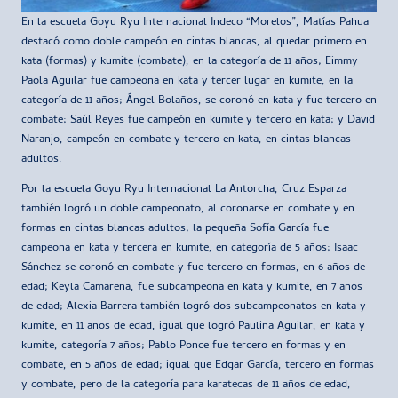
En la escuela Goyu Ryu Internacional Indeco “Morelos”, Matías Pahua
destacó como doble campeón en cintas blancas, al quedar primero en
kata (formas) y kumite (combate), en la categoría de 11 años; Eimmy
Paola Aguilar fue campeona en kata y tercer lugar en kumite, en la
categoría de 11 años; Ángel Bolaños, se coronó en kata y fue tercero en
combate; Saúl Reyes fue campeón en kumite y tercero en kata; y David
Naranjo, campeón en combate y tercero en kata, en cintas blancas
adultos.
Por la escuela Goyu Ryu Internacional La Antorcha, Cruz Esparza
también logró un doble campeonato, al coronarse en combate y en
formas en cintas blancas adultos; la pequeña Sofía García fue
campeona en kata y tercera en kumite, en categoría de 5 años; Isaac
Sánchez se coronó en combate y fue tercero en formas, en 6 años de
edad; Keyla Camarena, fue subcampeona en kata y kumite, en 7 años
de edad; Alexia Barrera también logró dos subcampeonatos en kata y
kumite, en 11 años de edad, igual que logró Paulina Aguilar, en kata y
kumite, categoría 7 años; Pablo Ponce fue tercero en formas y en
combate, en 5 años de edad; igual que Edgar García, tercero en formas
y combate, pero de la categoría para karatecas de 11 años de edad,