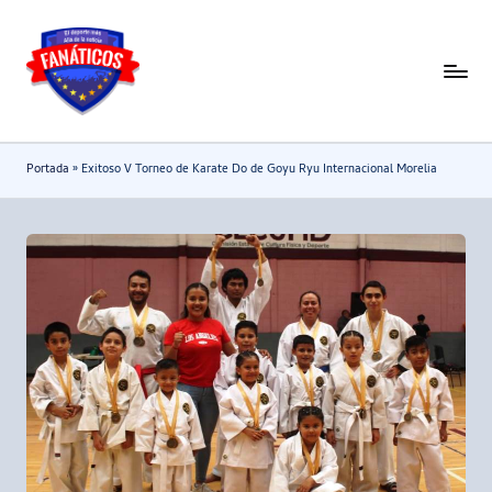
Saltar
al
F
Noticias
contenido
deportivas
a
-
n
Portada
»
Exitoso V Torneo de Karate Do de Goyu Ryu Internacional Morelia
Mundial
a
2026
t
i
c
o
s