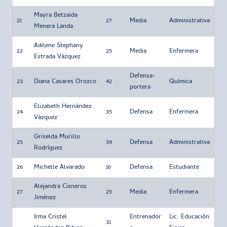
Mayra Betzaida
21
27
Media
Administrativa
Menera Landa
Adilene Stephany
22
25
Media
Enfermera
Estrada Vázquez
Defensa-
23
Diana Casares Orozco
42
Química
portera
Elizabeth Hernández
24
35
Defensa
Enfermera
Vázquez
Griselda Murillo
25
39
Defensa
Administrativa
Rodríguez
26
Michelle Alvarado
16
Defensa
Estudiante
Alejandra Cisneros
27
25
Media
Enfermera
Jiménez
Irma Cristel
Entrenador
Lic. Educación
31