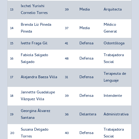
Ixchel Yurixhi
13
39
Media
Arquitecta
Cornelio Torres
Brenda Liz Pineda
Médico
14
37
Media
Pineda
General
15
Ivette Fraga Gil
41
Defensa
Odontóloga
Fabiola Salgado
Trabajadora
16
48
Defensa
Salgado
Social
Terapeuta de
17
Alejandra Baeza Villa
31
Defensa
Lenguaje
Jannette Guadalupe
18
39
Defensa
Intendente
Vázquez Villa
Georgina Álvarez
19
36
Delantera
Administrativa
Santana
Susana Delgado
Trabajadora
20
40
Defensa
Torres
Social