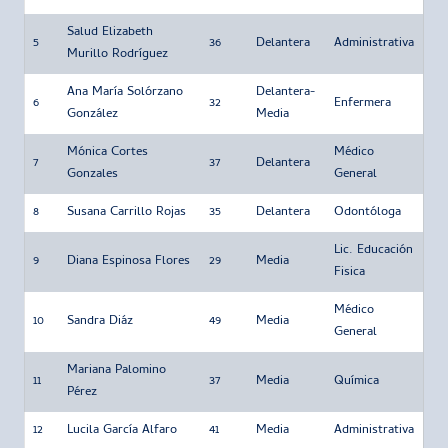
Salud Elizabeth
5
36
Delantera
Administrativa
Murillo Rodríguez
Ana María Solórzano
Delantera-
6
32
Enfermera
González
Media
Mónica Cortes
Médico
7
37
Delantera
Gonzales
General
8
Susana Carrillo Rojas
35
Delantera
Odontóloga
Lic. Educación
9
Diana Espinosa Flores
29
Media
Fisica
Médico
10
Sandra Diáz
49
Media
General
Mariana Palomino
11
37
Media
Química
Pérez
12
Lucila García Alfaro
41
Media
Administrativa