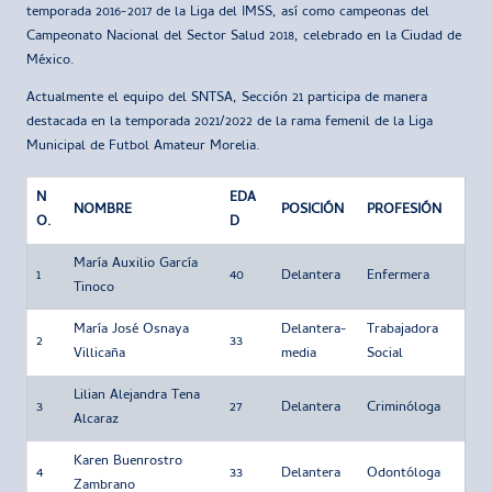
temporada 2016-2017 de la Liga del IMSS, así como campeonas del
Campeonato Nacional del Sector Salud 2018, celebrado en la Ciudad de
México.
Actualmente el equipo del SNTSA, Sección 21 participa de manera
destacada en la temporada 2021/2022 de la rama femenil de la Liga
Municipal de Futbol Amateur Morelia.
N
EDA
NOMBRE
POSICIÓN
PROFESIÓN
O.
D
María Auxilio García
1
40
Delantera
Enfermera
Tinoco
María José Osnaya
Delantera-
Trabajadora
2
33
Villicaña
media
Social
Lilian Alejandra Tena
3
27
Delantera
Criminóloga
Alcaraz
Karen Buenrostro
4
33
Delantera
Odontóloga
Zambrano