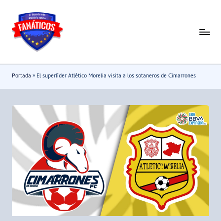
Saltar
al
F
Noticias
contenido
deportivas
a
-
n
Portada
»
El superlíder Atlético Morelia visita a los sotaneros de Cimarrones
Mundial
a
2026
t
i
c
o
s