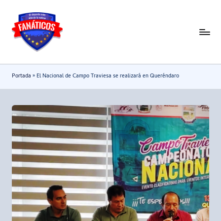
Saltar
al
F
Noticias
contenido
deportivas
a
-
n
Portada
»
El Nacional de Campo Traviesa se realizará en Queréndaro
Mundial
a
2026
t
i
c
o
s