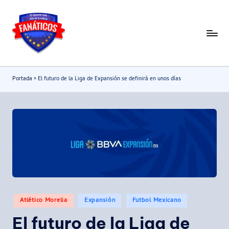
Saltar
al
F
Noticias
contenido
deportivas
a
-
n
Portada
»
El futuro de la Liga de Expansión se definirá en unos días
Mundial
a
2026
t
i
c
o
s
Publicado
Atlético Morelia
Expansión
Futbol Mexicano
en
El futuro de la Liga de