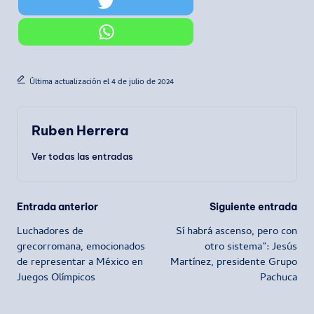
Última actualización el 4 de julio de 2024
Ruben Herrera
Ver todas las entradas
Navegación
Entrada anterior
Siguiente entrada
Luchadores de
Sí habrá ascenso, pero con
de
grecorromana, emocionados
otro sistema”: Jesús
de representar a México en
Martínez, presidente Grupo
entradas
Juegos Olímpicos
Pachuca