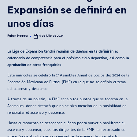
Expansión se definirá en
unos días
Ruben Herrera
4 de julio de 2024
Publicado
por
La Liga de Expansión tendrá reunión de dueños en la definirán el
calendario de competencia para el próximo ciclo deportivo, así como la
aprobación de otras franquicias
Este miércoles se celebró la 1ª Asamblea Anual de Socios del 2024 de la
Federación Mexicana de Futbol (FMF) en la que no se definió el tema
del ascenso y descenso.
A través de un boletín, la FMF señaló los puntos que se tocaron en la
Asamblea, donde destacó que no se hizo mención de la posibilidad de
rehabilitar el ascenso y descenso.
Hasta el momento se desconoce cuándo podrá volver a habilitarse el
ascenso y descenso, pues los dirigentes de la FMF han expresado su
intención de abrirlo, pero sin encontrar la manera de concretarlo.