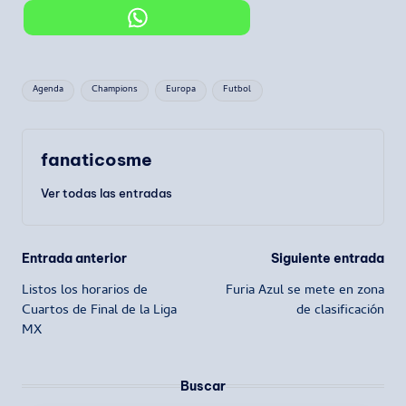
Etiquetas:
Agenda
Champions
Europa
Futbol
fanaticosme
Ver todas las entradas
Navegación
Entrada anterior
Siguiente entrada
Listos los horarios de
Furia Azul se mete en zona
de
Cuartos de Final de la Liga
de clasificación
MX
entradas
Buscar