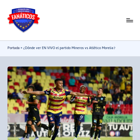
Saltar
al
F
Noticias
contenido
deportivas
a
-
n
Portada
»
¿Dónde ver EN VIVO el partido Mineros vs Atlético Morelia?
Mundial
a
2026
t
i
c
o
s