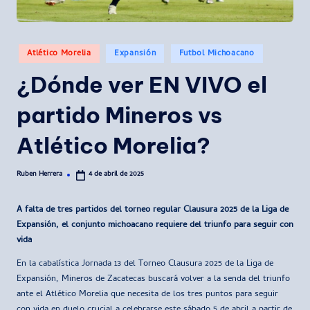
Publicado
Atlético Morelia
Expansión
Futbol Michoacano
en
¿Dónde ver EN VIVO el
partido Mineros vs
Atlético Morelia?
Ruben Herrera
4 de abril de 2025
Publicado
por
A falta de tres partidos del torneo regular Clausura 2025 de la Liga de
Expansión, el conjunto michoacano requiere del triunfo para seguir con
vida
En la cabalística Jornada 13 del Torneo Clausura 2025 de la Liga de
Expansión, Mineros de Zacatecas buscará volver a la senda del triunfo
ante el Atlético Morelia que necesita de los tres puntos para seguir
con vida en duelo crucial a celebrarse este sábado 5 de abril a partir de