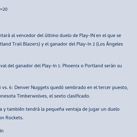
s=20
tará al vencedor del último duelo de Play-IN en el que se
land Trail Blazers) y el ganador del Play-In 2 (Los Ángeles
ival del ganador del Play-In 1: Phoenix o Portland serán su
y 3 vs. 6: Denver Nuggets quedó sembrado en el tercer puesto,
nnesota Timberwolves, el sexto clasificado.
la y también tendrá la pequeña ventaja de jugar un duelo
on Rockets.
In