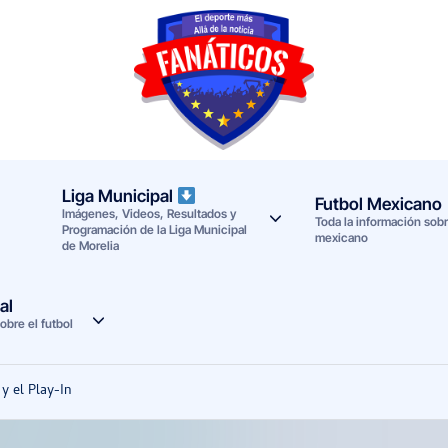
F
Noticias
deportivas
a
-
n
Mundial
Liga Municipal
Futbol Mexicano
Imágenes, Videos, Resultados y
a
2026
Toda la información sobre
Programación de la Liga Municipal
mexicano
de Morelia
t
i
al
obre el futbol
c
o
y el Play-In
s