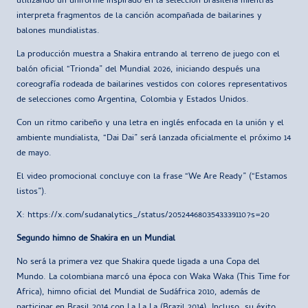
utilizando un uniforme inspirado en la selección brasileña mientras
interpreta fragmentos de la canción acompañada de bailarines y
balones mundialistas.
La producción muestra a Shakira entrando al terreno de juego con el
balón oficial “Trionda” del Mundial 2026, iniciando después una
coreografía rodeada de bailarines vestidos con colores representativos
de selecciones como Argentina, Colombia y Estados Unidos.
Con un ritmo caribeño y una letra en inglés enfocada en la unión y el
ambiente mundialista, “Dai Dai” será lanzada oficialmente el próximo 14
de mayo.
El video promocional concluye con la frase “We Are Ready” (“Estamos
listos”).
X: https://x.com/sudanalytics_/status/2052446803543339110?s=20
Segundo himno de Shakira en un Mundial
No será la primera vez que Shakira quede ligada a una Copa del
Mundo. La colombiana marcó una época con Waka Waka (This Time for
Africa), himno oficial del Mundial de Sudáfrica 2010, además de
participar en Brasil 2014 con La La La (Brazil 2014). Incluso, su éxito