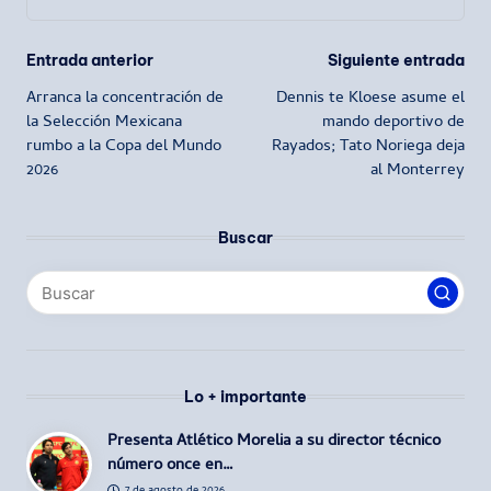
Navegación
Entrada anterior
Siguiente entrada
Arranca la concentración de
Dennis te Kloese asume el
de
la Selección Mexicana
mando deportivo de
rumbo a la Copa del Mundo
Rayados; Tato Noriega deja
entradas
2026
al Monterrey
Buscar
Lo + importante
Presenta Atlético Morelia a su director técnico
número once en…