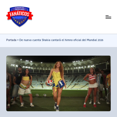
Saltar
al
F
Noticias
contenido
deportivas
a
-
n
Portada
»
De nueva cuenta Shakia cantará el himno oficial del Mundial 2026
Mundial
a
2026
t
i
c
o
s