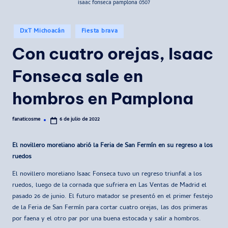
isaac fonseca pamplona 0507
Publicado
DxT Michoacán
Fiesta brava
en
Con cuatro orejas, Isaac
Fonseca sale en
hombros en Pamplona
fanaticosme
6 de julio de 2022
Publicado
por
El novillero moreliano abrió la Feria de San Fermín en su regreso a los
ruedos
El novillero moreliano Isaac Fonseca tuvo un regreso triunfal a los
ruedos, luego de la cornada que sufriera en Las Ventas de Madrid el
pasado 26 de junio. El futuro matador se presentó en el primer festejo
de la Feria de San Fermín para cortar cuatro orejas, las dos primeras
por faena y el otro par por una buena estocada y salir a hombros.