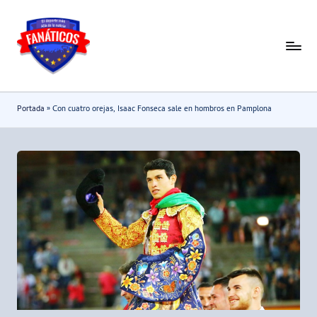
Saltar
al
F
Noticias
contenido
deportivas
a
-
n
Portada
»
Con cuatro orejas, Isaac Fonseca sale en hombros en Pamplona
Mundial
a
2026
t
i
c
o
s