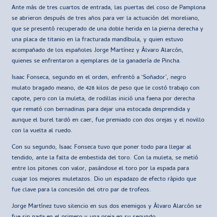
Ante más de tres cuartos de entrada, las puertas del coso de Pamplona
se abrieron después de tres años para ver la actuación del moreliano,
que se presentó recuperado de una doble herida en la pierna derecha y
una placa de titanio en la fracturada mandíbula, y quien estuvo
acompañado de los españoles Jorge Martínez y Álvaro Alarcón,
quienes se enfrentaron a ejemplares de la ganadería de Pincha.
Isaac Fonseca, segundo en el orden, enfrentó a ‘Soñador’, negro
mulato bragado meano, de 428 kilos de peso que le costó trabajo con
capote, pero con la muleta, de rodillas inició una faena por derecha
que remató con bernadinas para dejar una estocada desprendida y
aunque el burel tardó en caer, fue premiado con dos orejas y el novillo
con la vuelta al ruedo.
Con su segundo, Isaac Fonseca tuvo que poner todo para llegar al
tendido, ante la falta de embestida del toro. Con la muleta, se metió
entre los pitones con valor, pasándose el toro por la espada para
cuajar los mejores muletazos. Dio un espadazo de efecto rápido que
fue clave para la concesión del otro par de trofeos.
Jorge Martínez tuvo silencio en sus dos enemigos y Álvaro Alarcón se