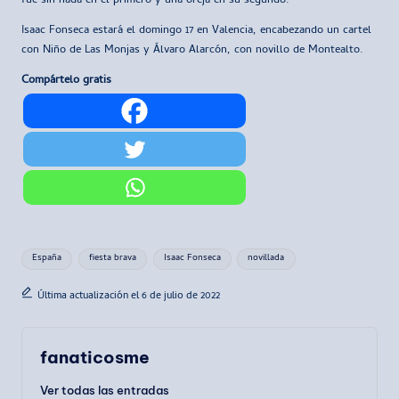
fue sin nada en el primero y una oreja en su segundo.
Isaac Fonseca estará el domingo 17 en Valencia, encabezando un cartel
con Niño de Las Monjas y Álvaro Alarcón, con novillo de Montealto.
Compártelo gratis
Etiquetas:
España
fiesta brava
Isaac Fonseca
novillada
Última actualización el 6 de julio de 2022
fanaticosme
Ver todas las entradas