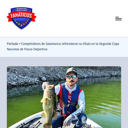
Saltar
al
F
Noticias
contenido
deportivas
a
-
n
Portada
»
Competidores de Salamanca refrendaron su título en la Segunda Copa
Mundial
a
Nacional de Pesca Deportiva
2026
t
i
c
o
s