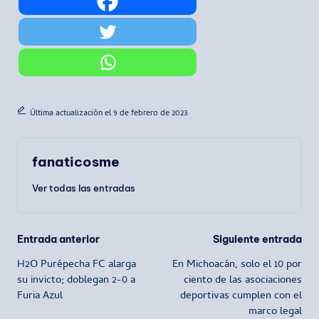
Última actualización el 9 de febrero de 2023
fanaticosme
Ver todas las entradas
Navegación
Entrada anterior
Siguiente entrada
H2O Purépecha FC alarga
En Michoacán, solo el 10 por
de
su invicto; doblegan 2-0 a
ciento de las asociaciones
Furia Azul
deportivas cumplen con el
entradas
marco legal