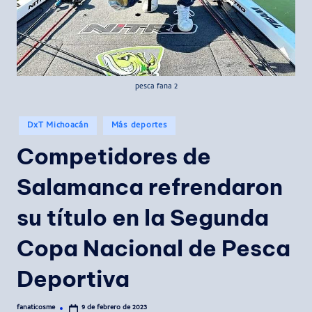
pesca fana 2
Publicado
DxT Michoacán
Más deportes
en
Competidores de
Salamanca refrendaron
su título en la Segunda
Copa Nacional de Pesca
Deportiva
fanaticosme
9 de febrero de 2023
Publicado