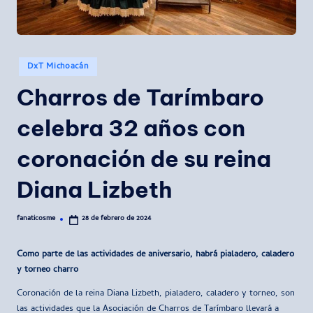
Publicado
DxT Michoacán
en
Charros de Tarímbaro
celebra 32 años con
coronación de su reina
Diana Lizbeth
fanaticosme
28 de febrero de 2024
Publicado
por
Como parte de las actividades de aniversario, habrá pialadero, caladero
y torneo charro
Coronación de la reina Diana Lizbeth, pialadero, caladero y torneo, son
las actividades que la Asociación de Charros de Tarímbaro llevará a