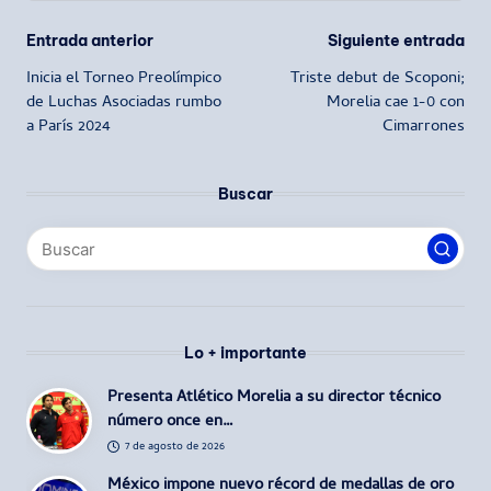
Navegación
Entrada anterior
Siguiente entrada
Inicia el Torneo Preolímpico
Triste debut de Scoponi;
de
de Luchas Asociadas rumbo
Morelia cae 1-0 con
a París 2024
Cimarrones
entradas
Buscar
Lo + importante
Presenta Atlético Morelia a su director técnico
número once en…
7 de agosto de 2026
México impone nuevo récord de medallas de oro