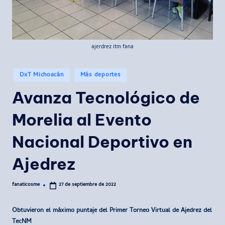
ajerdrez itm fana
Publicado
DxT Michoacán
Más deportes
en
Avanza Tecnológico de
Morelia al Evento
Nacional Deportivo en
Ajedrez
fanaticosme
27 de septiembre de 2022
Publicado
por
Obtuvieron el máximo puntaje del Primer Torneo Virtual de Ajedrez del
TecNM