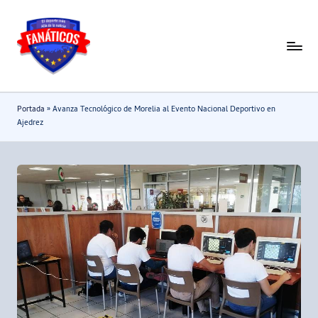
Saltar
al
F
Noticias
contenido
deportivas
a
-
n
Portada
»
Avanza Tecnológico de Morelia al Evento Nacional Deportivo en
Mundial
a
Ajedrez
2026
t
i
c
o
s