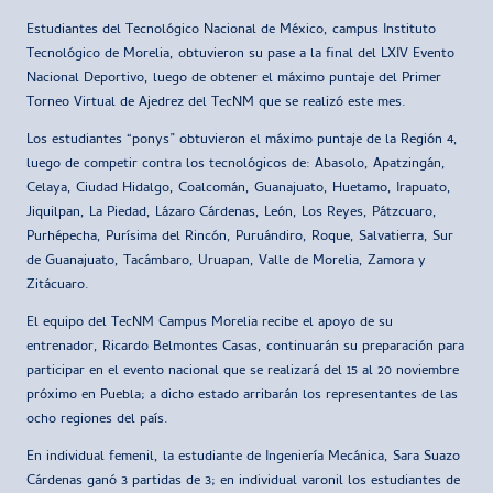
Estudiantes del Tecnológico Nacional de México, campus Instituto
Tecnológico de Morelia, obtuvieron su pase a la final del LXIV Evento
Nacional Deportivo, luego de obtener el máximo puntaje del Primer
Torneo Virtual de Ajedrez del TecNM que se realizó este mes.
Los estudiantes “ponys” obtuvieron el máximo puntaje de la Región 4,
luego de competir contra los tecnológicos de: Abasolo, Apatzingán,
Celaya, Ciudad Hidalgo, Coalcomán, Guanajuato, Huetamo, Irapuato,
Jiquilpan, La Piedad, Lázaro Cárdenas, León, Los Reyes, Pátzcuaro,
Purhépecha, Purísima del Rincón, Puruándiro, Roque, Salvatierra, Sur
de Guanajuato, Tacámbaro, Uruapan, Valle de Morelia, Zamora y
Zitácuaro.
El equipo del TecNM Campus Morelia recibe el apoyo de su
entrenador, Ricardo Belmontes Casas, continuarán su preparación para
participar en el evento nacional que se realizará del 15 al 20 noviembre
próximo en Puebla; a dicho estado arribarán los representantes de las
ocho regiones del país.
En individual femenil, la estudiante de Ingeniería Mecánica, Sara Suazo
Cárdenas ganó 3 partidas de 3; en individual varonil los estudiantes de