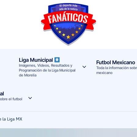
F
Noticias
deportivas
a
-
n
Mundial
Liga Municipal
Futbol Mexicano
Imágenes, Videos, Resultados y
a
2026
Toda la información sobre
Programación de la Liga Municipal
mexicano
de Morelia
t
i
al
obre el futbol
c
o
e la Liga MX
s