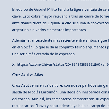
El equipo de Gabriel Milito tendrá la ligera ventaja de cerr
clave. Esto cobra mayor relevancia tras un cierre de to
ante rivales fuera de Liguilla. A ello se suma la convocato
argentino sin varios elementos importantes.
Además, el antecedente más reciente entre ambos sigue fre
en el Volcán, lo que le da al conjunto felino argumentos p
una serie más cerrada de lo esperado.
X: https://x.com/Chivas/status/2048548428586611190?s=2
Cruz Azul vs Atlas
Cruz Azul venía en caída libre, con nueve partidos sin gana
salida de Nicolás Larcamón, una decisión inesperada cons
del torneo. Aun así, los cementeros demostraron su exper
recuperar confianza y contundencia ya bajo el cargo de Jo