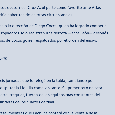
psos del torneo, Cruz Azul parte como favorito ante Atlas,
dría haber tenido en otras circunstancias.
bajo la dirección de Diego Cocca, quien ha logrado competir
s rojinegros solo registran una derrota —ante León— después
dos, de pocos goles, respaldados por el orden defensivo
s=20
is jornadas que lo relegó en la tabla, cambiando por
isputar la Liguilla como visitante. Su primer reto no será
ierre irregular, fueron de los equipos más constantes del
ibradas de los cuartos de final.
 fase, mientras que Pachuca contará con la ventaja de la