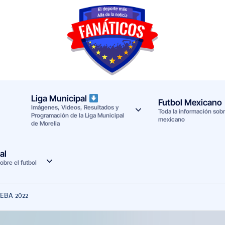
F
Noticias
deportivas
a
-
n
Mundial
Liga Municipal
Futbol Mexicano
Imágenes, Videos, Resultados y
a
2026
Toda la información sobre
Programación de la Liga Municipal
mexicano
de Morelia
t
i
al
obre el futbol
c
o
MEBA 2022
s