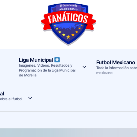
F
Noticias
deportivas
a
-
n
Mundial
Liga Municipal
Futbol Mexicano
Imágenes, Videos, Resultados y
a
2026
Toda la información sobre
Programación de la Liga Municipal
mexicano
de Morelia
t
i
al
obre el futbol
c
o
s